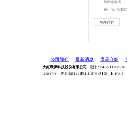
|
氣體緩衝槽
|
再生油品儲槽
聯絡我們
公司簡介
|
最新消息
|
產品介紹
|
大鉦環保科技股份有限公司
電話：04-7911208~10
E-mail
工廠住址
：
彰化縣線西鄉線工北三路1號