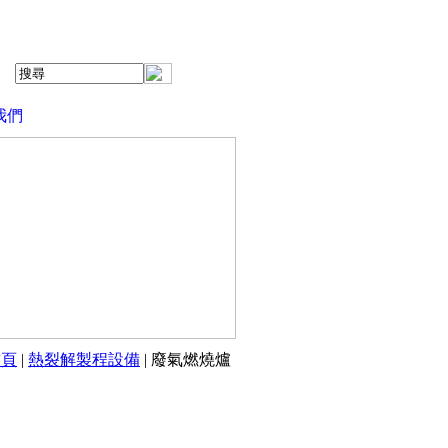
我們
首頁
|
熱裂解製程設備
| 廢氣燃燒爐