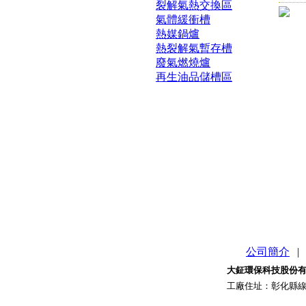
裂解氣熱交換區
氣體緩衝槽
熱媒鍋爐
熱裂解氣暫存槽
廢氣燃燒爐
再生油品儲槽區
公司簡介
|
大鉦環保科技股份
工廠住址
：
彰化縣線