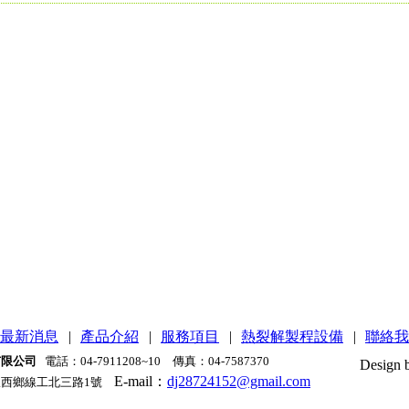
最新消息
|
產品介紹
|
服務項目
|
熱裂解製程設備
|
聯絡我
有限公司
電話：04-7911208~10 傳真：04-7587370
Design 
E-mail：
dj28724152@gmail.com
西鄉線工北三路1號