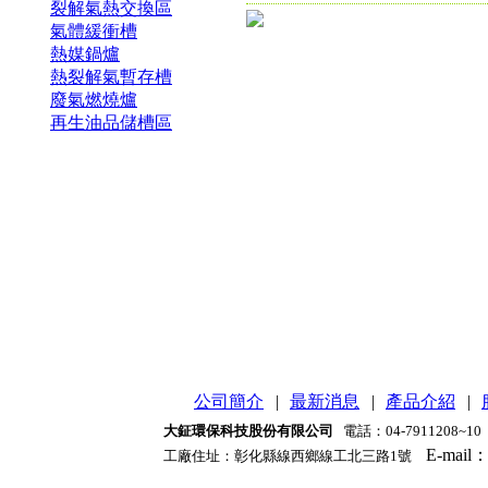
裂解氣熱交換區
氣體緩衝槽
熱媒鍋爐
熱裂解氣暫存槽
廢氣燃燒爐
再生油品儲槽區
公司簡介
|
最新消息
|
產品介紹
|
大鉦環保科技股份有限公司
電話：04-7911208~10
E-mail
工廠住址
：
彰化縣線西鄉線工北三路1號