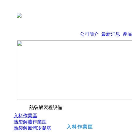
公司簡介
最新消息
產
熱裂解製程設備
入料作業區
熱裂解爐作業區
入料作業區
熱裂解氣體冷凝塔