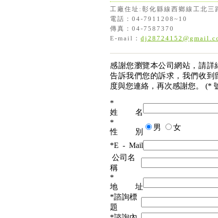
工廠住址:彰化縣線西鄉線工北三
電話：04-7911208~10
傳真：04-7587370
E-mail：
dj28724152@gmail.c
感謝您瀏覽本公司網站，請詳
告訴我們您的訴求，我們收到
度與您連絡，再次感謝您。
(* 
*
姓 名
*
男
女
性 別
*
E - Mail
公司名
稱
*
地 址
*
諮詢標
題
*
諮詢內